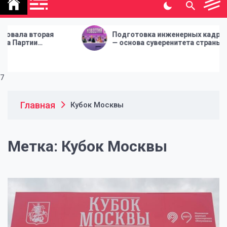
политической газеты
"Народная инициатива"
 вторая
Подготовка инженерных кадров
тии
— основа суверенитета страны
СИЯ
7
Главная
Кубок Москвы
Метка:
Кубок Москвы