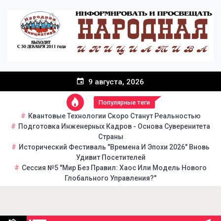
Перейти
к
содержанию
9 августа, 2026
Популярные теги
Квантовые Технологии Скоро Станут Реальностью
Подготовка Инженерных Кадров - Основа Суверенитета
Страны
Исторический Фестиваль "Времена И Эпохи 2026" Вновь
Удивит Посетителей
Сессия №5 "Мир Без Правил: Хаос Или Модель Нового
Глобального Управления?"
Народная инициатива
Портал общественно-