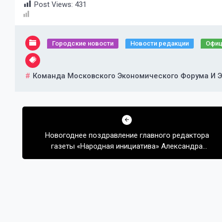
Post Views:
431
Городские новости
Новости редакции
Офиц
Команда Московского Экономического Форума И 
Навигация
по
Новогоднее поздравление главного редактора
записям
газеты «Народная инициатива» Александра
Лебедева