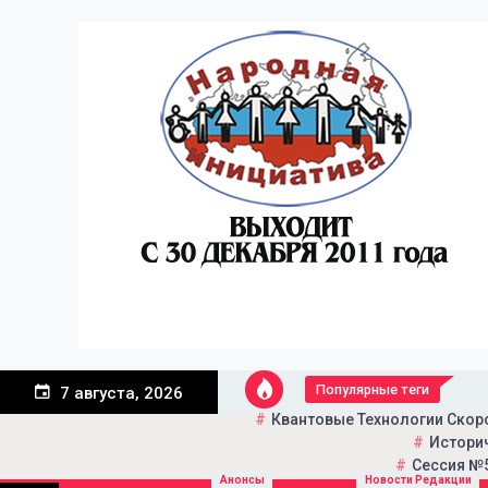
Перейти
к
содержанию
Популярные теги
7 августа, 2026
Квантовые Технологии Скор
Историч
Сессия №5
Портал общественно-пол
Народная инициатива
Анонсы
Новости Редакции