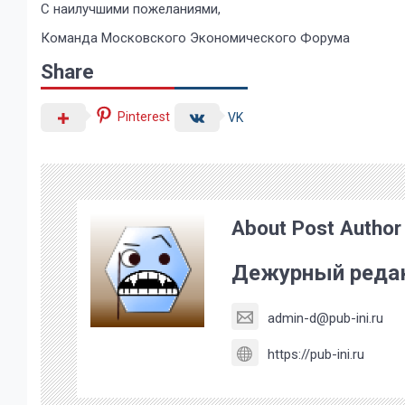
С наилучшими пожеланиями,
Команда Московского Экономического Форума
Share
Pinterest
VK
About Post Author
Дежурный реда
admin-d@pub-ini.ru
https://pub-ini.ru