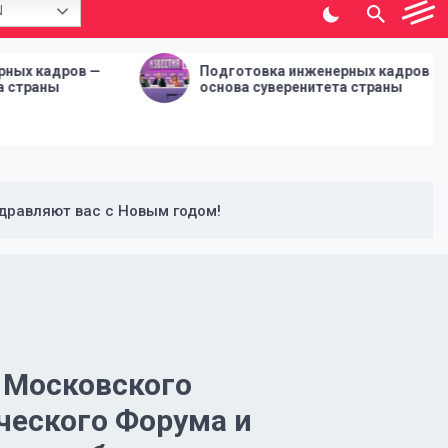
N
Подготовка инженерных кадров —
Деф
основа суверенитета страны
пан
заб
на 
дравляют вас с Новым годом!
 Московского
ческого Форума и