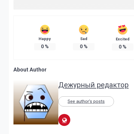
Happy
Sad
Excited
0
%
0
%
0
%
About Author
Дежурный редактор
See author's posts