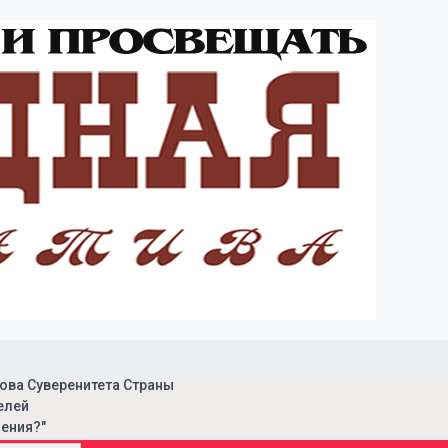
ова Суверенитета Страны
елей
ения?"
ая инициатива"