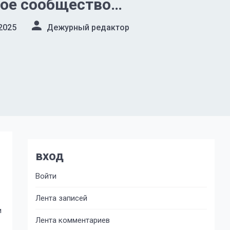
ное сообщество
яют вас с Новым годом!
2025
Дежурный редактор
вход
Войти
Лента записей
и
Лента комментариев