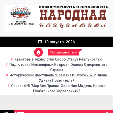
Перейти
к
содержанию
10 августа, 2026
Популярные теги
Квантовые Технологии Скоро Станут Реальностью
Подготовка Инженерных Кадров - Основа Суверенитета
Страны
Исторический Фестиваль "Времена И Эпохи 2026" Вновь
Удивит Посетителей
Сессия №5 "Мир Без Правил: Хаос Или Модель Нового
Глобального Управления?"
Народная инициатива
Портал общественно-