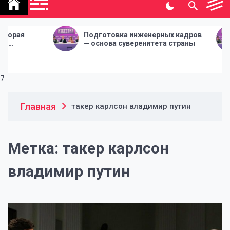
политической газеты
"Народная инициатива"
Подготовка инженерных кадров
По
— основа суверенитета страны
— о
7
Главная
такер карлсон владимир путин
Метка:
такер карлсон
владимир путин