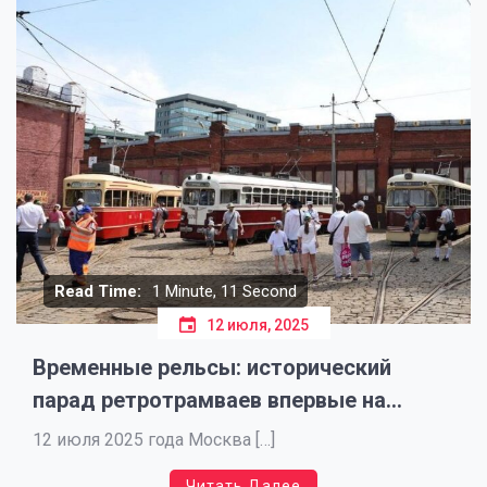
Read Time:
1 Minute, 11 Second
12 июля, 2025
Временные рельсы: исторический
парад ретротрамваев впервые на
Сергия Радонежского
12 июля 2025 года Москва […]
Читать Далее