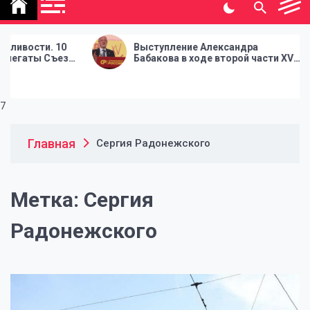
политической газеты
"Народная инициатива"
и. 10
Выступление Александра
ы Съезда
Бабакова в ходе второй части XV
ю
Съезда Партии СПРАВЕДЛИВАЯ
РОССИЯ
7
Главная
Сергия Радонежского
Метка:
Сергия
Радонежского