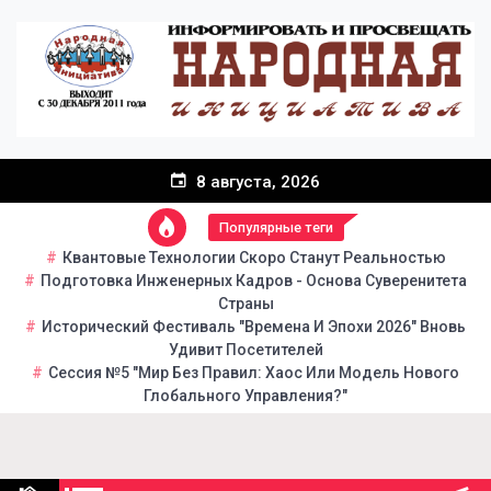
Перейти
к
содержанию
8 августа, 2026
Популярные теги
Квантовые Технологии Скоро Станут Реальностью
Подготовка Инженерных Кадров - Основа Суверенитета
Страны
Исторический Фестиваль "Времена И Эпохи 2026" Вновь
Удивит Посетителей
Сессия №5 "Мир Без Правил: Хаос Или Модель Нового
Глобального Управления?"
Народная инициатива
Портал общественно-