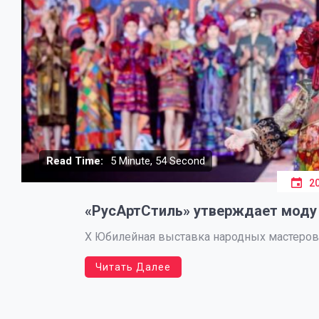
Read Time:
5 Minute, 54 Second
2
«РусАртСтиль» утверждает моду
Х Юбилейная выставка народных мастеров,
Читать Далее