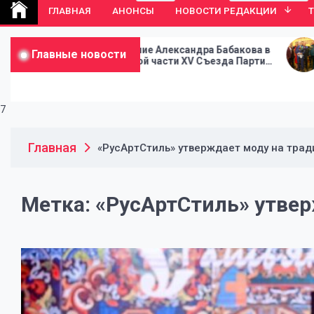
ГЛАВНАЯ
АНОНСЫ
НОВОСТИ РЕДАКЦИИ
Выступление Александра Бабакова в
В Москве ста
Главные новости
ходе второй части XV Съезда Партии
Съезда Парт
СПРАВЕДЛИВАЯ РОССИЯ
РОССИЯ
7
Главная
«РусАртСтиль» утверждает моду на трад
Метка:
«РусАртСтиль» утвер