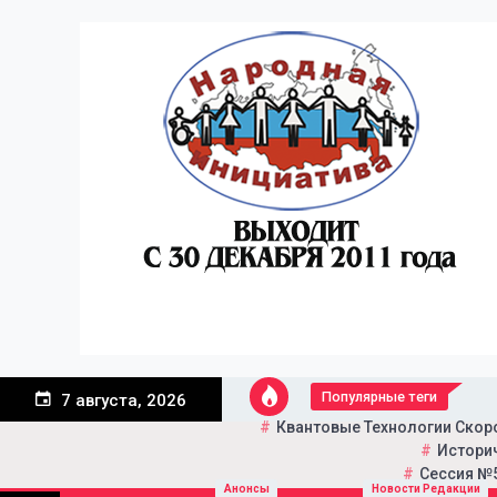
Перейти
к
содержанию
Популярные теги
7 августа, 2026
Квантовые Технологии Скор
Историч
Сессия №5
Портал общественно-пол
Народная инициатива
Анонсы
Новости Редакции