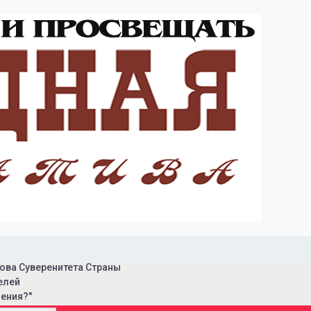
ова Суверенитета Страны
елей
ения?"
ая инициатива"