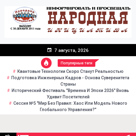
Перейти
к
содержанию
7 августа, 2026
Популярные теги
Квантовые Технологии Скоро Станут Реальностью
Подготовка Инженерных Кадров - Основа Суверенитета
Страны
Исторический Фестиваль "Времена И Эпохи 2026" Вновь
Удивит Посетителей
Сессия №5 "Мир Без Правил: Хаос Или Модель Нового
Глобального Управления?"
Народная инициатива
Портал общественно-