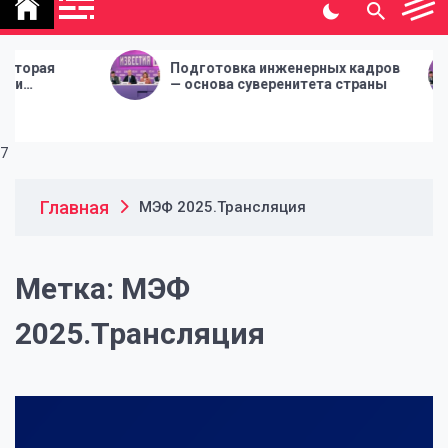
политической газеты
"Народная инициатива"
Подготовка инженерных кадров
По
— основа суверенитета страны
— 
7
Главная
МЭФ 2025.Трансляция
Метка:
МЭФ
2025.Трансляция