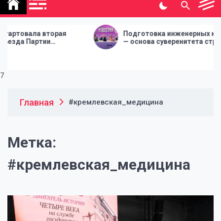
политической газеты
"Народная инициатива"
ала вторая
Подготовка инженерных кадров
Партии
— основа суверенитета страны
РОССИЯ
7
Главная
#кремлевская_медицина
Метка:
#кремлевская_медицина