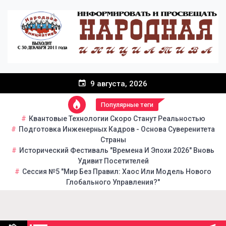
Перейти
к
содержанию
9 августа, 2026
Популярные теги
Квантовые Технологии Скоро Станут Реальностью
Подготовка Инженерных Кадров - Основа Суверенитета
Страны
Исторический Фестиваль "Времена И Эпохи 2026" Вновь
Удивит Посетителей
Сессия №5 "Мир Без Правил: Хаос Или Модель Нового
Глобального Управления?"
Народная инициатива
Портал общественно-