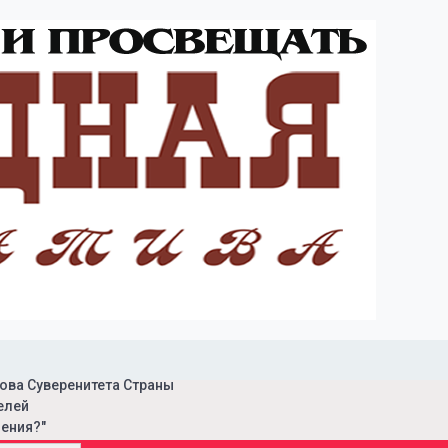
ова Суверенитета Страны
елей
ения?"
ая инициатива"