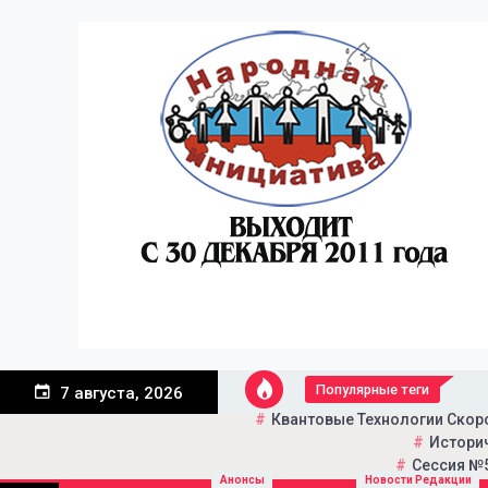
Перейти
к
содержанию
Популярные теги
7 августа, 2026
Квантовые Технологии Скор
Историч
Сессия №5
Портал общественно-пол
Народная инициатива
Анонсы
Новости Редакции