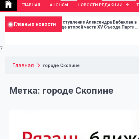
ГЛАВНАЯ
АНОНСЫ
НОВОСТИ РЕДАКЦИИ
Выступление Александра Бабакова в
В Мо
Главные новости
ходе второй части XV Съезда Партии
Съез
СПРАВЕДЛИВАЯ РОССИЯ
РОС
7
Главная
городе Скопине
Метка:
городе Скопине