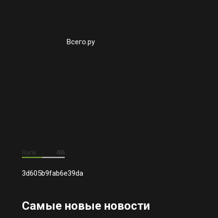
Всего.ру
3d605b9fab6e39da
Самые новые новости