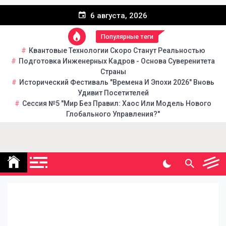
6 августа, 2026
Популярные теги
Квантовые Технологии Скоро Станут Реальностью
Подготовка Инженерных Кадров - Основа Суверенитета
Страны
Исторический Фестиваль "Времена И Эпохи 2026" Вновь
Удивит Посетителей
Сессия №5 "Мир Без Правил: Хаос Или Модель Нового
Глобального Управления?"
Народная инициатива
Портал общественно-
политической газеты
"Народная инициатива"
Как ВДНХ превратилась в огромное шахматное
королевство: репортаж с Дня шахмат