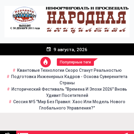
Перейти
к
содержанию
9 августа, 2026
Популярные теги
Квантовые Технологии Скоро Станут Реальностью
Подготовка Инженерных Кадров - Основа Суверенитета
Страны
Исторический Фестиваль "Времена И Эпохи 2026" Вновь
Удивит Посетителей
Сессия №5 "Мир Без Правил: Хаос Или Модель Нового
Глобального Управления?"
Народная инициатива
Портал общественно-