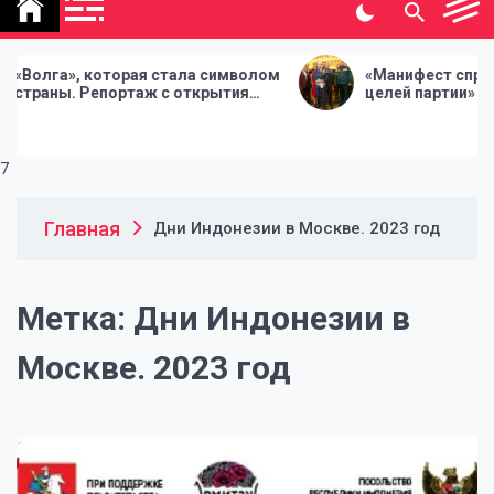
политической газеты
"Народная инициатива"
торая стала символом
«Манифест справедливости. 1
ортаж с открытия
целей партии» – делегаты Съ
АЗ-21. Сквозь время»
СР приняли Предвыборную
программу
7
Главная
Дни Индонезии в Москве. 2023 год
Метка:
Дни Индонезии в
Москве. 2023 год