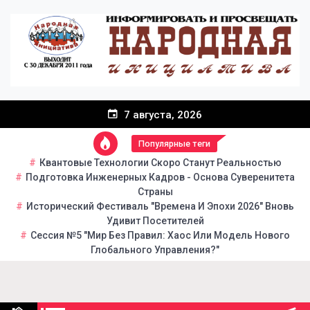
Перейти
к
содержанию
7 августа, 2026
Популярные теги
Квантовые Технологии Скоро Станут Реальностью
Подготовка Инженерных Кадров - Основа Суверенитета
Страны
Исторический Фестиваль "Времена И Эпохи 2026" Вновь
Удивит Посетителей
Сессия №5 "Мир Без Правил: Хаос Или Модель Нового
Глобального Управления?"
Народная инициатива
Портал общественно-