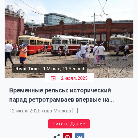
Read Time:
1 Minute, 11 Second
12 июля, 2025
Временные рельсы: исторический
парад ретротрамваев впервые на
Сергия Радонежского
12 июля 2025 года Москва […]
Читать Далее