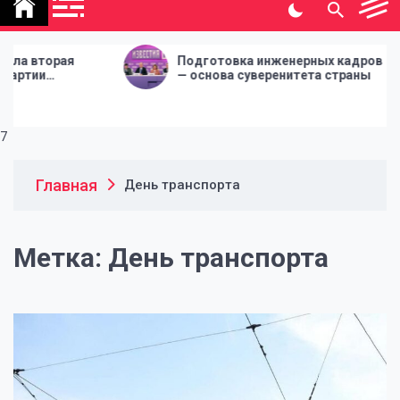
политической газеты
"Народная инициатива"
рая
Подготовка инженерных кадров
— основа суверенитета страны
7
Главная
День транспорта
Метка:
День транспорта