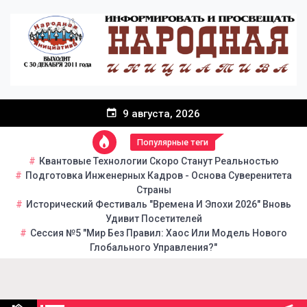
Перейти
к
содержанию
9 августа, 2026
Популярные теги
Квантовые Технологии Скоро Станут Реальностью
Подготовка Инженерных Кадров - Основа Суверенитета
Страны
Исторический Фестиваль "Времена И Эпохи 2026" Вновь
Удивит Посетителей
Сессия №5 "Мир Без Правил: Хаос Или Модель Нового
Глобального Управления?"
Народная инициатива
Портал общественно-