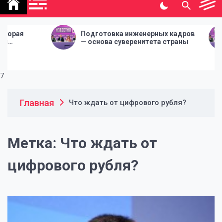
политической газеты
"Народная инициатива"
Подготовка инженерных кадров
По
— основа суверенитета страны
— 
7
Главная
Что ждать от цифрового рубля?
Метка:
Что ждать от
цифрового рубля?