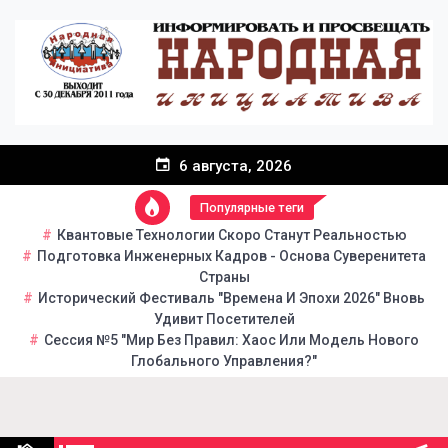
Перейти
к
содержанию
6 августа, 2026
Популярные теги
Квантовые Технологии Скоро Станут Реальностью
Подготовка Инженерных Кадров - Основа Суверенитета
Страны
Исторический Фестиваль "Времена И Эпохи 2026" Вновь
Удивит Посетителей
Сессия №5 "Мир Без Правил: Хаос Или Модель Нового
Глобального Управления?"
Народная инициатива
Портал общественно-