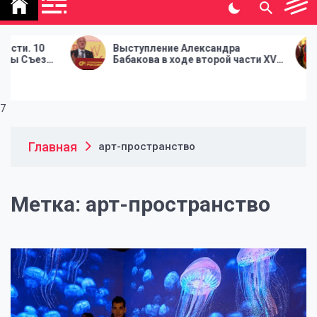
политической газеты
"Народная инициатива"
Выступление Александра
В Мо
зда
Бабакова в ходе второй части XV
част
Съезда Партии СПРАВЕДЛИВАЯ
СПР
РОССИЯ
7
Главная
арт-пространство
Метка:
арт-пространство