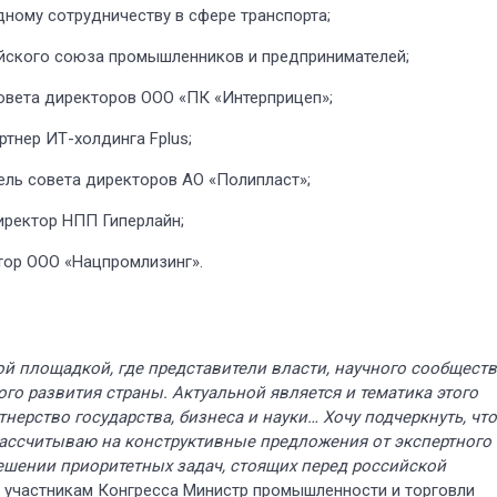
ому сотрудничеству в сфере транспорта;
йского союза промышленников и предпринимателей;
вета директоров ООО «ПК «Интерприцеп»;
тнер ИТ-холдинга Fplus;
ель совета директоров АО «Полипласт»;
иректор НПП Гиперлайн;
тор ООО «Нацпромлизинг».
й площадкой, где представители власти, научного сообщест
 развития страны. Актуальной является и тематика этого
ерство государства, бизнеса и науки… Хочу подчеркнуть, что
рассчитываю на конструктивные предложения от экспертного
ешении приоритетных задач, стоящих перед российской
к участникам Конгресса Министр промышленности и торговли