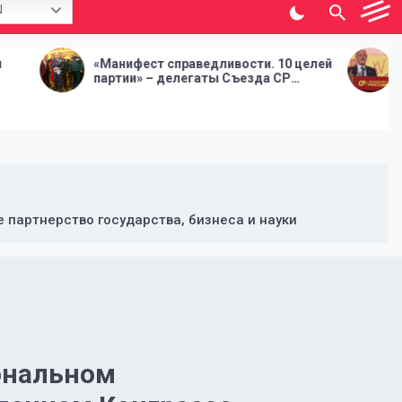
N
анифест справедливости. 10 целей
Выступление Алек
ртии» – делегаты Съезда СР
ходе второй част
иняли Предвыборную программу
СПРАВЕДЛИВАЯ 
партнерство государства, бизнеса и науки
ональном