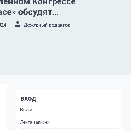
енном Конгрессе
ce» обсудят
енный суверенитет и
024
Дежурный редактор
ческое партнерство
тва, бизнеса и науки
вход
Войти
Лента записей