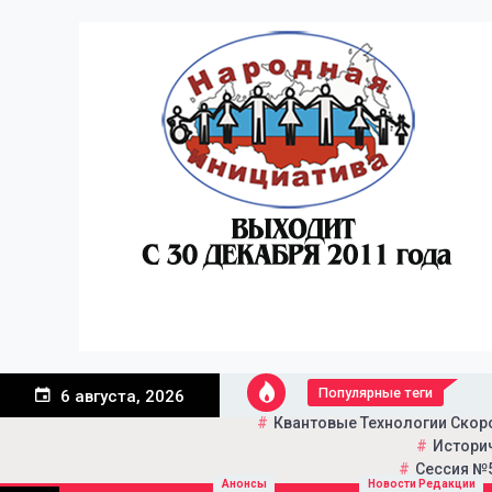
Перейти
к
содержанию
Популярные теги
6 августа, 2026
Квантовые Технологии Скор
Историч
Сессия №5
Портал общественно-пол
Народная инициатива
Анонсы
Новости Редакции