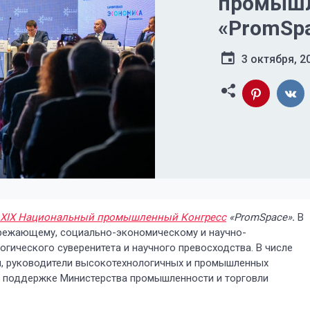
промышл
«PromSpa
промышл
3 октября, 2
стратеги
государс
XIX Национальный промышленный Конгресс
«
PromSpace
»
.
В
ережающему, социально-экономическому и научно-
гического суверенитета и научного превосходства. В числе
ти, руководители высокотехнологичных и промышленных
й поддержке Министерства промышленности и торговли