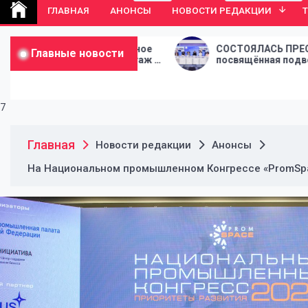
ГЛАВНАЯ
АНОНСЫ
НОВОСТИ РЕДАКЦИИ
сь в огромное
СОСТОЯЛАСЬ ПРЕСС-КОНФЕРЕНЦИЯ
Главные новости
во: репортаж с
посвящённая подведению итогов
сезона 2025/2026 «Покровка.Театр»
7
Главная
Новости редакции
Анонсы
На Национальном промышленном Конгрессе «PromSpac