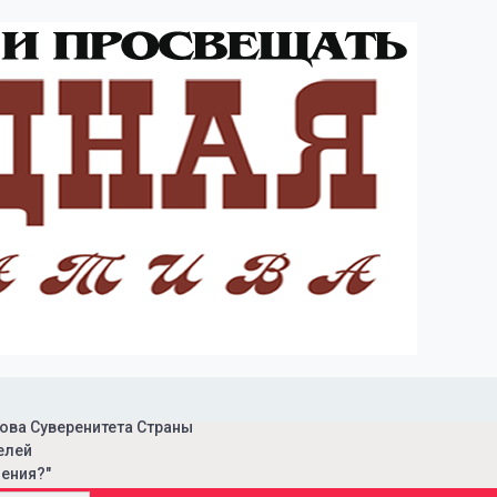
ова Суверенитета Страны
елей
ения?"
ая инициатива"