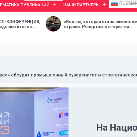
RUSSIA
ТЕМАТИКА ПУБЛИКАЦИЙ
НАШИ ПАРТНЕРЫ
,
«Волга», которая стала символом
«М
страны. Репортаж с открытия
па
выставки «ГАЗ-21. Сквозь время»
пр
e» обсудят промышленный суверенитет и стратегическое 
На Наци