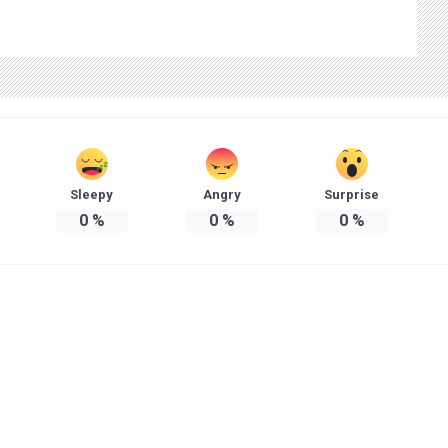
Sleepy
Angry
Surprise
0
%
0
%
0
%