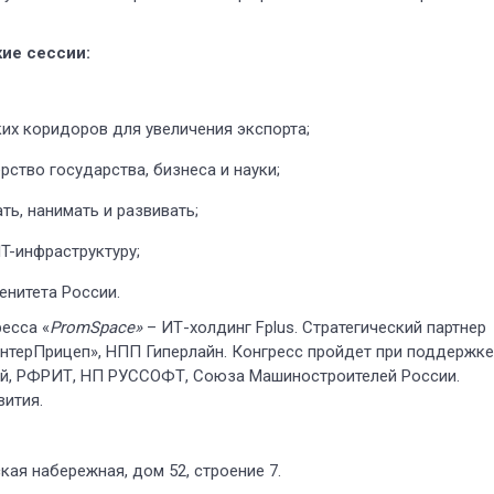
ки
е
сесси
и
:
их коридоров для увеличения экспорта;
ство государства, бизнеса и науки;
ь, нанимать и развивать;
T-инфраструктуру;
нитета России.
есса «
PromSpace
»
– ИТ-холдинг Fplus. Стратегический партнер
нтерПрицеп», НПП Гиперлайн. Конгресс пройдет при поддержке
й, РФРИТ, НП РУССОФТ, Союза Машиностроителей России.
вития.
я набережная, дом 52, строение 7.