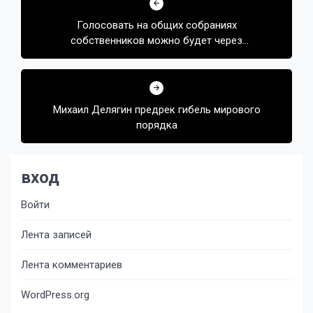
по
Голосовать на общих собраниях
записям
собственников можно будет через
«Госуслуги»
Михаил Делягин предрек гибель мирового
порядка
вход
Войти
Лента записей
Лента комментариев
WordPress.org