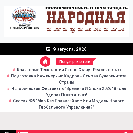
Перейти
к
содержанию
9 августа, 2026
Популярные теги
Квантовые Технологии Скоро Станут Реальностью
Подготовка Инженерных Кадров - Основа Суверенитета
Страны
Исторический Фестиваль "Времена И Эпохи 2026" Вновь
Удивит Посетителей
Сессия №5 "Мир Без Правил: Хаос Или Модель Нового
Глобального Управления?"
Народная инициатива
Портал общественно-