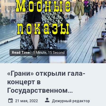
Read Time:
1 Minute, 15 Second
«Грани» открыли гала-
концерт в
Государственном
Кремлёвском Дворце
21 мая, 2022
Дежурный редактор