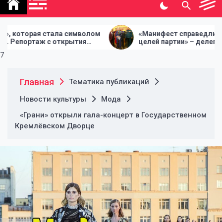
политической газеты
"Народная инициатива"
символом
«Манифест справедливости. 10
ытия
целей партии» – делегаты Съезда
 время»
СР приняли Предвыборную
7
программу
Главная
Тематика публикаций
Новости культуры
Мода
«Грани» открыли гала-концерт в Государственном
Кремлёвском Дворце