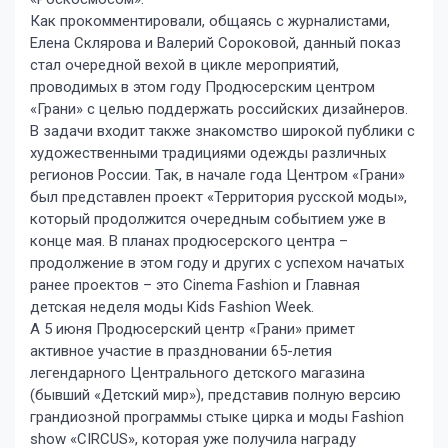
Как прокомментировали, общаясь с журналистами,
Елена Склярова и Валерий Сороковой, данный показ
стал очередной вехой в цикле мероприятий,
проводимых в этом году Продюсерским центром
«Грани» с целью поддержать российских дизайнеров.
В задачи входит также знакомство широкой публики с
художественными традициями одежды различных
регионов России. Так, в начале года Центром «Грани»
был представлен проект «Территория русской моды»,
который продолжится очередным событием уже в
конце мая. В планах продюсерского центра –
продолжение в этом году и других с успехом начатых
ранее проектов – это Cinema Fashion и Главная
детская неделя моды Kids Fashion Week.
А 5 июня Продюсерский центр «Грани» примет
активное участие в праздновании 65-летия
легендарного Центрального детского магазина
(бывший «Детский мир»), представив полную версию
грандиозной программы стыке цирка и моды Fashion
show «CIRCUS», которая уже получила награду