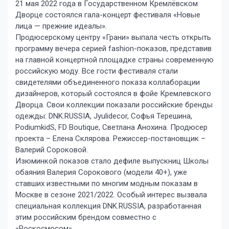
21 мая 2022 года в Государственном Кремлёвском
Дворце состоялся гала-концерт фестиваля «Новые
лица — прежние идеалы».
Продюсерскому центру «Грани» выпала честь открыть
программу вечера серией fashion-показов, представив
на главной концертной площадке страны современную
российскую моду. Все гости фестиваля стали
свидетелями объединенного показа коллаборации
дизайнеров, который состоялся в фойе Кремлевского
Дворца. Свои коллекции показали российские бренды
одежды: DNK.RUSSIA, Jyulidecor, Софья Терешина,
PodiumkidS, FD Boutique, Светлана Анохина. Продюсер
проекта – Елена Склярова. Режиссер-постановщик –
Валерий Сороковой.
Изюминкой показов стало дефиле выпускниц Школы
обаяния Валерия Сорокового (модели 40+), уже
ставших известными по многим модным показам в
Москве в сезоне 2021/2022. Особый интерес вызвала
специальная коллекция DNK.RUSSIA, разработанная
этим российским брендом совместно с
«Роскосмосом».