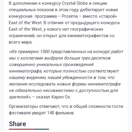
В дополнение к конкурсу Crystal Globe и секции
специальных показов в этом году дебютирует новая
конкурсная программа – Proxima – вместо «старой»
East of the West. В отличие от предыдущего конкурса
East of the West, у нового нет географических
ограничений, он открыт для кинематографистов со
всего мира.
«
Из примерно 1500 представленных
на конкурс
работ
мы с коллегами выбрали
больше
трех
десятк
ов
совершенно
уникальных
произведений
кинематографа, которые
полностью соответствуют
нашему видению,
наш
ей
убежденност
и
в том, что
желание исследовать новые формы
кинематографа
не обязательно несовместим
о с доступностью для
зрителей»,
– сказал Карел Ох.
Организаторы отмечают, что в общей сложности гости
фестиваля увидят 140 фильмов.
Share