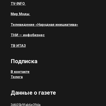
ТV-INFO
Мир Моды
Телевидение «Народная инициатива»
ТНИ — инфобизнес
ТВ ИТАЗ
Подписка
В контакте
Телега
Данные о газете
3d605b9fab6e39da