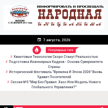
Перейти
к
содержанию
7 августа, 2026
Популярные теги
Квантовые Технологии Скоро Станут Реальностью
Подготовка Инженерных Кадров - Основа Суверенитета
Страны
Исторический Фестиваль "Времена И Эпохи 2026" Вновь
Удивит Посетителей
Сессия №5 "Мир Без Правил: Хаос Или Модель Нового
Глобального Управления?"
Народная инициатива
Портал общественно-