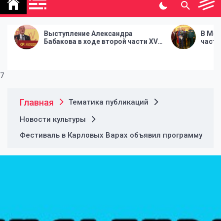
политической газеты
"Народная инициатива"
ние Александра
В Москве стартовала втора
в ходе второй части XV
часть XV Съезда Партии
артии СПРАВЕДЛИВАЯ
СПРАВЕДЛИВАЯ РОССИЯ
7
Главная
Тематика публикаций
Новости культуры
Фестиваль в Карловых Варах объявил программу