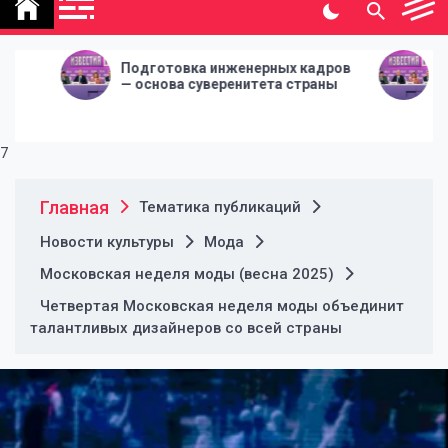
политической газеты
"Народная инициатива"
готовка инженерных кадров
Подготовка инженер
снова суверенитета страны
— основа суверените
7
Главная
Тематика публикаций
Новости культуры
Мода
Московская неделя моды (весна 2025)
Четвертая Московская неделя моды объединит
талантливых дизайнеров со всей страны