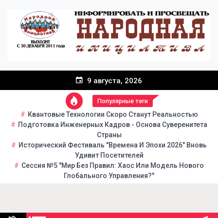
Перейти
к
содержанию
9 августа, 2026
Популярные теги
Квантовые Технологии Скоро Станут Реальностью
Подготовка Инженерных Кадров - Основа Суверенитета
Страны
Исторический Фестиваль "Времена И Эпохи 2026" Вновь
Удивит Посетителей
Сессия №5 "Мир Без Правил: Хаос Или Модель Нового
Глобального Управления?"
Народная инициатива
Портал общественно-