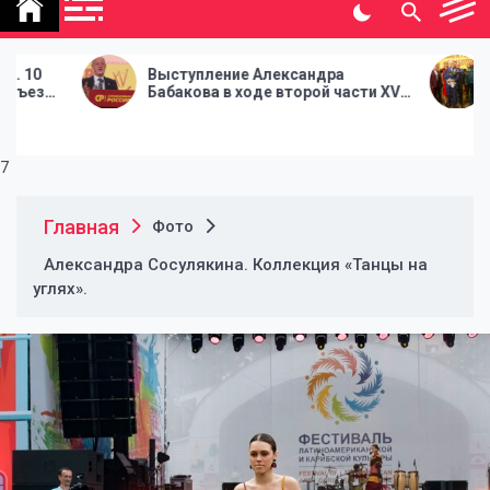
политической газеты
"Народная инициатива"
ыступление Александра
В Москве стартовал
абакова в ходе второй части XV
часть XV Съезда Па
ъезда Партии СПРАВЕДЛИВАЯ
СПРАВЕДЛИВАЯ РО
ОССИЯ
7
Главная
Фото
Александра Сосулякина. Коллекция «Танцы на
углях».