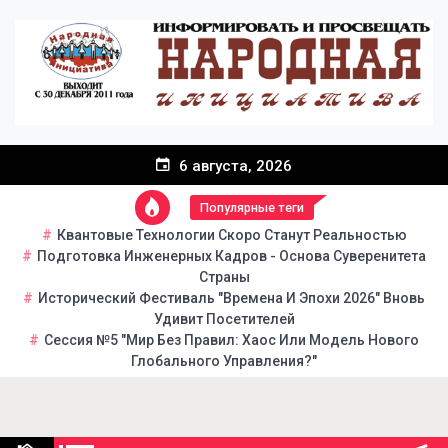
Перейти
к
содержанию
6 августа, 2026
Популярные теги
Квантовые Технологии Скоро Станут Реальностью
Подготовка Инженерных Кадров - Основа Суверенитета
Страны
Исторический Фестиваль "Времена И Эпохи 2026" Вновь
Удивит Посетителей
Сессия №5 "Мир Без Правил: Хаос Или Модель Нового
Глобального Управления?"
Народная инициатива
Портал общественно-