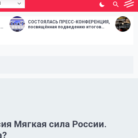
N
СОСТОЯЛАСЬ ПРЕСС-КОНФЕРЕНЦИЯ,
«Волга», кот
посвящённая подведению итогов
страны. Репо
сезона 2025/2026 «Покровка.Театр»
выставки «ГАЗ
сия Мягкая сила России.
а?