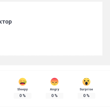
ктор
Sleepy
Angry
Surprise
0
%
0
%
0
%