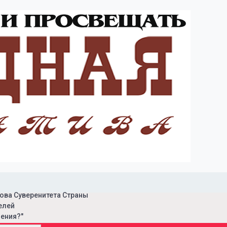
ова Суверенитета Страны
елей
ения?"
ая инициатива"