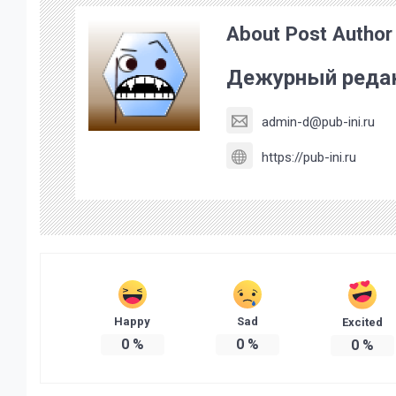
About Post Author
Дежурный реда
admin-d@pub-ini.ru
https://pub-ini.ru
Happy
Sad
Excited
0
%
0
%
0
%