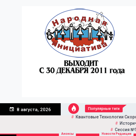
Перейти
к
содержанию
Популярные теги
8 августа, 2026
Квантовые Технологии Скор
Историч
Сессия №5
Портал общественно-пол
Народная инициатива
Анонсы
Новости Редакции