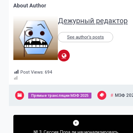
About Author
Дежурный редактор
See author's posts
Post Views:
694
МЭФ 20
Прямые трансляции МЭФ 2025
Навигация
по
№ 3. Сессия Пора ли национализировать