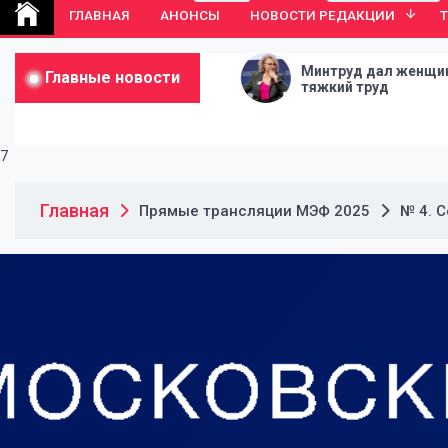
ГЛАВНАЯ
АНОНСЫ
НОВОСТИ РЕДАКЦИИ
в стране нет, но
Минтруд дал женщинам добро н
Главные новости
епутатской
тяжкий труд
ы создать кризис
7
Главная
Прямые трансляции МЭФ 2025
№ 4. 