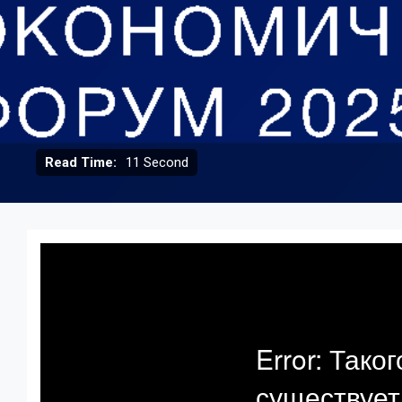
Read Time:
11 Second