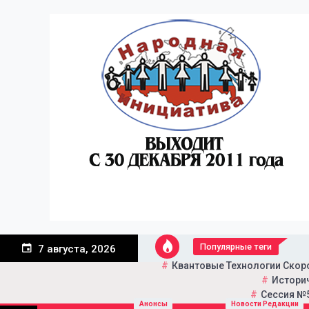
Перейти
к
содержанию
Популярные теги
7 августа, 2026
Квантовые Технологии Скор
Историч
Сессия №5
Портал общественно-пол
Народная инициатива
Анонсы
Новости Редакции