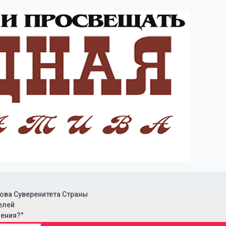
ова Суверенитета Страны
елей
ения?"
ая инициатива"