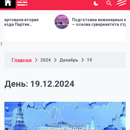
политической газеты
"Народная инициатива"
орая
Подготовка инженерных кадров
— основа суверенитета страны
Я
7
Главная
2024
Декабрь
19
День:
19.12.2024