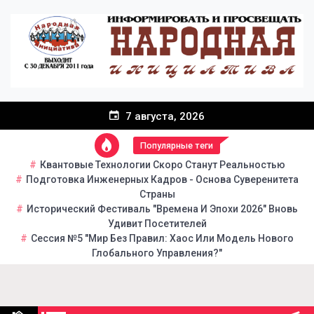
Перейти
к
содержанию
7 августа, 2026
Популярные теги
Квантовые Технологии Скоро Станут Реальностью
Подготовка Инженерных Кадров - Основа Суверенитета
Страны
Исторический Фестиваль "Времена И Эпохи 2026" Вновь
Удивит Посетителей
Сессия №5 "Мир Без Правил: Хаос Или Модель Нового
Глобального Управления?"
Народная инициатива
Портал общественно-