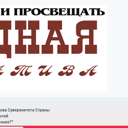
ова Суверенитета Страны
елей
ения?"
ая инициатива"