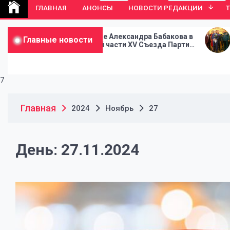
ГЛАВНАЯ
АНОНСЫ
НОВОСТИ РЕДАКЦИИ
Выступление Александра Бабакова в
В Москве старт
Главные новости
ходе второй части XV Съезда Партии
Съезда Парти
СПРАВЕДЛИВАЯ РОССИЯ
РОССИЯ
7
Главная
2024
Ноябрь
27
День:
27.11.2024