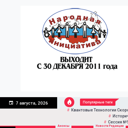
Перейти
к
содержанию
Популярные теги
7 августа, 2026
Квантовые Технологии Скор
Историч
Сессия №5
Портал общественно-пол
Народная инициатива
Анонсы
Новости Редакции