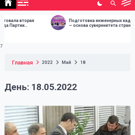
политической газеты
"Народная инициатива"
вторая
Подготовка инженерных кадров
ии
— основа суверенитета страны
ИЯ
7
Главная
2022
Май
18
День:
18.05.2022