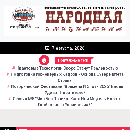
Перейти
к
содержанию
7 августа, 2026
Популярные теги
Квантовые Технологии Скоро Станут Реальностью
Подготовка Инженерных Кадров - Основа Суверенитета
Страны
Исторический Фестиваль "Времена И Эпохи 2026" Вновь
Удивит Посетителей
Сессия №5 "Мир Без Правил: Хаос Или Модель Нового
Глобального Управления?"
Народная инициатива
Портал общественно-