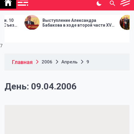
политической газеты
"Народная инициатива"
Выступление Александра
В Москв
Бабакова в ходе второй части XV
часть X
Съезда Партии СПРАВЕДЛИВАЯ
СПРАВЕ
РОССИЯ
7
Главная
2006
Апрель
9
День:
09.04.2006