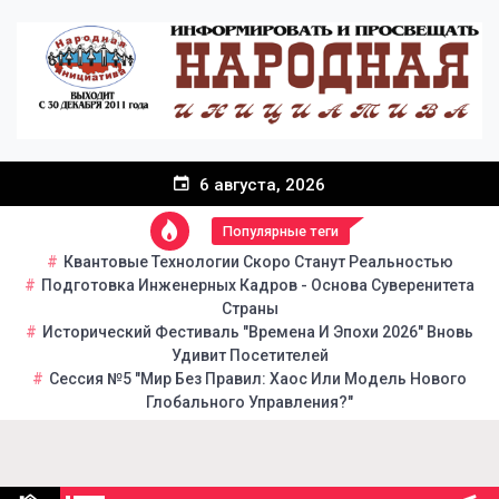
Перейти
к
содержанию
6 августа, 2026
Популярные теги
Квантовые Технологии Скоро Станут Реальностью
Подготовка Инженерных Кадров - Основа Суверенитета
Страны
Исторический Фестиваль "Времена И Эпохи 2026" Вновь
Удивит Посетителей
Сессия №5 "Мир Без Правил: Хаос Или Модель Нового
Глобального Управления?"
Народная инициатива
Портал общественно-